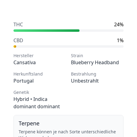
Zur Kasse
PRODUCT_DETAIL.details
THC
24%
CBD
1%
Hersteller
Strain
Cansativa
Blueberry Headband
Herkunftsland
Bestrahlung
Portugal
Unbestrahlt
Genetik
Hybrid
• Indica
dominant dominant
Terpene
Terpene können je nach Sorte unterschiedliche